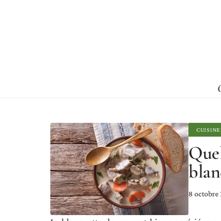
CUISINE
Quel
blan
8 octobre