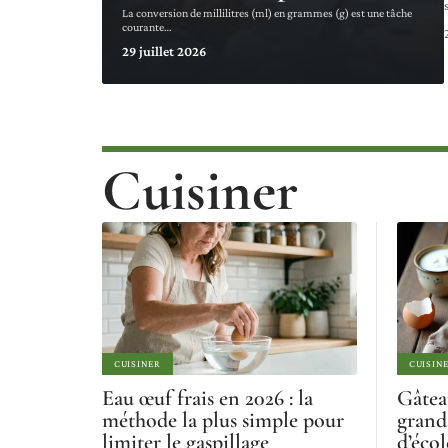
La conversion de millilitres (ml) en grammes (g) est une tâche
courante
…
29 juillet 2026
Cuisiner
CUISINER
CUISIN
Eau œuf frais en 2026 : la
Gâtea
méthode la plus simple pour
grand
limiter le gaspillage
d’écol