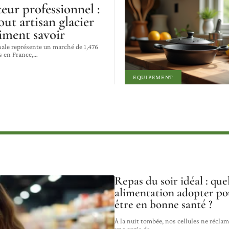
eur professionnel :
out artisan glacier
iment savoir
nale représente un marché de 1,476
s en France,
…
EQUIPEMENT
Repas du soir idéal : que
alimentation adopter po
être en bonne santé ?
À la nuit tombée, nos cellules ne récla