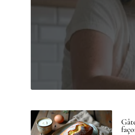
Gâte
faço