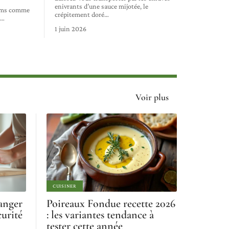
enivrants d’une sauce mijotée, le
eims comme
crépitement doré
…
r
…
1 juin 2026
Voir plus
CUISINER
anger
Poireaux Fondue recette 2026
curité
: les variantes tendance à
tester cette année