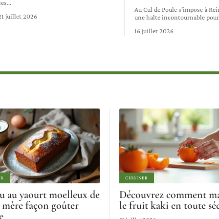
ses
…
Au Cul de Poule s’impose à R
21 juillet 2026
une halte incontournable pou
16 juillet 2026
ER
CUISINER
u au yaourt moelleux de
Découvrez comment m
 mère façon goûter
le fruit kaki en toute sé
e