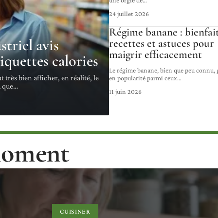
une orgie de
…
24 juillet 2026
Régime banane : bienfait
triel avis
recettes et astuces pour
maigrir efficacement
tiquettes calories
Le régime banane, bien que peu connu,
très bien afficher, en réalité, le
en popularité parmi ceux
…
u que
…
11 juin 2026
 moment
CUISINER