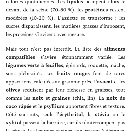
calories quotidiennes. Les
lipides
occupent alors le
devant de la scène (70-80 %), les
protéines
restent
modérées (10-20 %). L’assiette se transforme : les
sucres disparaissent, les matières grasses s’imposent,
les protéines s’invitent avec mesure.
Mais tout n’est pas interdit. La liste des
aliments
compatibles
s’avère étonnamment variée. Les
légumes verts à feuilles
, épinards, roquette, mâche,
sont plébiscités. Les
fruits rouges
font de rares
apparitions, calculées au gramme près. L’
avocat
et les
olives
séduisent par leur richesse en graisses, tout
comme les
noix
et
graines
(chia, lin). La
noix de
coco râpée
et le
psyllium
apportent fibres et texture.
Côté sucrants, seuls l’
érythritol
, la
stévia
ou le
xylitol
passent la barrière, car ils n’interrompent pas
la cétose. Les légumes-racines, eux, restent à distance.