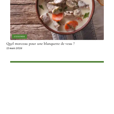
CUISINER
Quel morceau pour une blanquette de veau ?
12 mars 2026
Article en tendance
CONSEILS
Chef 32 étoiles Michelin : quel est
son nom et son histoire ?