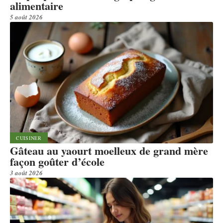
alimentaire
5 août 2026
CUISINER
Gâteau au yaourt moelleux de grand mère
façon goûter d’école
3 août 2026