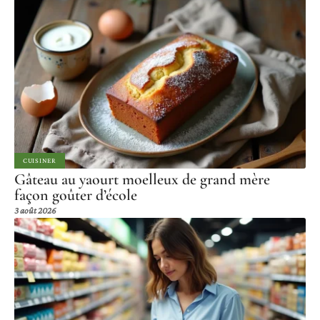
CUISINER
Gâteau au yaourt moelleux de grand mère
façon goûter d’école
3 août 2026