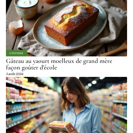
CUISINER
Gâteau au yaourt moelleux de grand mère
façon goûter d’école
3 août 2026