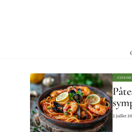
CUISINE
Pâte
symp
2 juillet 2