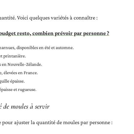
antité. Voici quelques variétés à connaître :
budget resto, combien prévoir par personne ?
charnues, disponibles en été et automne.
et printanière.
es en Nouvelle-Zélande.
se, élevées en France.
uille épaisse.
épaisse et rugueuse.
é de moules à servir
 pour ajuster la quantité de moules par personne :