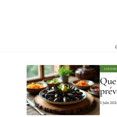
CUISINE
Quel
prév
5 juin 202