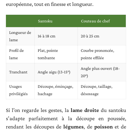
européenne, tout en finesse et longueur.
Santoku
Couteau de chef
Longueur de
16 à 18 cm
20 à 25 cm
lame
Profil de
Plat, pointe
Courbe prononcée,
lame
tombante
pointe effilée
Angle plus ouvert (18-
Tranchant
Angle aigu (13-15°)
20°)
Usages
Découpe, éminçage,
Découpe, taillage,
privilégiés
hachage
désossage
Si l’on regarde les gestes, la
lame droite
du santoku
s’adapte parfaitement à la découpe en poussée,
rendant les découpes de
légumes
, de
poisson
et de