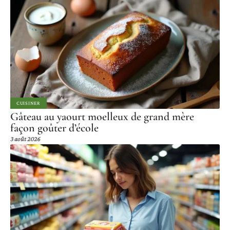
CUISINER
Gâteau au yaourt moelleux de grand mère
façon goûter d’école
3 août 2026