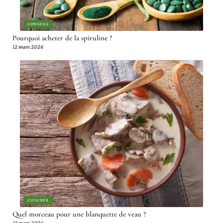
CONSEILS
Pourquoi acheter de la spiruline ?
12 mars 2026
CUISINER
Quel morceau pour une blanquette de veau ?
12 mars 2026