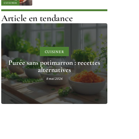
CUISINER
Article en tendance
CUISINER
Purée sans potimarron : recettes
alternatives
8 mai 2026