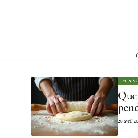
CUISINE
Que 
pend
28 avril 2