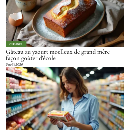
CUISINER
Gâteau au yaourt moelleux de grand mère
façon goûter d’école
3 août 2026